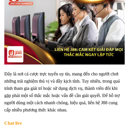
Đây là nơi cá cược trực tuyến uy tín, mang đến cho người chơi
những trải nghiệm thú vị và đầy kịch tính. Tuy nhiên, trong quá
trình tham gia giải trí hoặc sử dụng dịch vụ, thành viên đôi khi
gặp phải một số thắc mắc hoặc vấn đề cần giải quyết. Để hỗ trợ
người dùng một cách nhanh chóng, hiệu quả, liên hệ J88 cung
cấp nhiều phương thức khác nhau.
Chat live