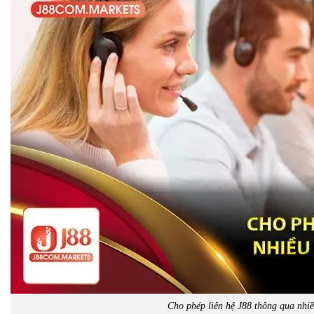
Cho phép liên hệ J88 thông qua nhi