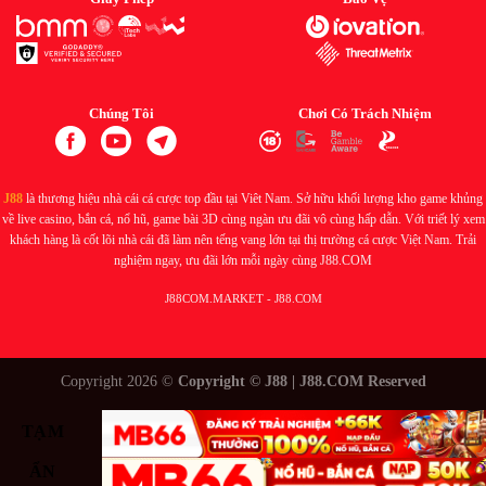
Chúng Tôi
Chơi Có Trách Nhiệm
J88
là thương hiệu nhà cái cá cược top đầu tại Viêt Nam. Sở hữu khối lượng kho game khủng
về live casino, bắn cá, nổ hũ, game bài 3D cùng ngàn ưu đãi vô cùng hấp dẫn. Với triết lý xem
khách hàng là cốt lõi nhà cái đã làm nên tếng vang lớn tại thị trường cá cược Việt Nam. Trải
nghiệm ngay, ưu đãi lớn mỗi ngày cùng J88.COM
J88COM.MARKET - J88.COM
Copyright 2026 ©
Copyright © J88 | J88.COM Reserved
TẠM
ẨN